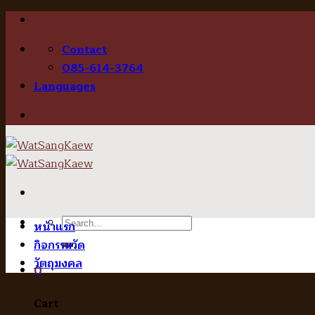
Skip
to
Contact
content
085-614-3764
Languages
Search
หน้าแรก
for:
กิจกรรมวัด
วัตถุมงคล
0
Cart