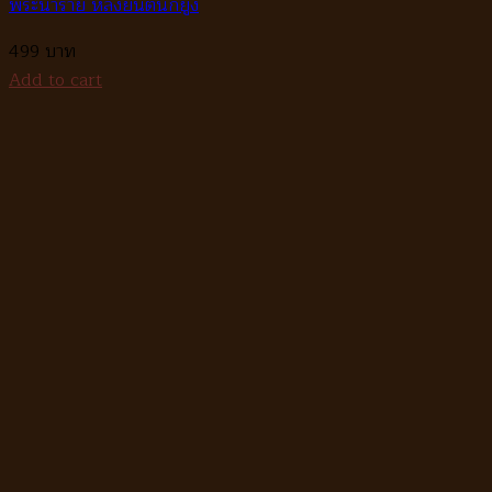
พระนาราย หลังยันต์นกยูง
499
Add to cart