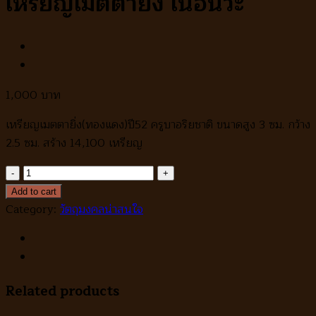
เหรียญเมตตายิ่ง เนื้อนวะ
1,000
เหรียญเมตตายิ่ง(ทองแดง)ปี52 ครูบาอริยชาติ ขนาดสูง 3 ซม. กว้าง
2.5 ซม. สร้าง 14,100 เหรียญ
เหรียญ
เมตตา
Add to cart
ยิ่ง
Category:
วัตถุมงคลน่าสนใจ
เนื้อ
นวะ
quantity
Related products