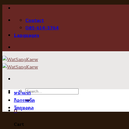
Skip
to
Contact
content
085-614-3764
Languages
Search
หน้าแรก
for:
กิจกรรมวัด
วัตถุมงคล
0
Cart