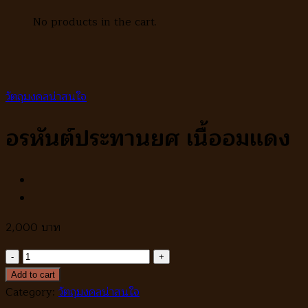
No products in the cart.
วัตถุมงคลน่าสนใจ
อรหันต์ประทานยศ เนื้ออมแดง
2,000
อรหันต์
ประทาน
Add to cart
ยศ
Category:
วัตถุมงคลน่าสนใจ