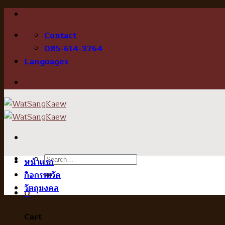
Skip
to
Contact
content
085-614-3764
Languages
Search
หน้าแรก
for:
กิจกรรมวัด
วัตถุมงคล
0
Cart