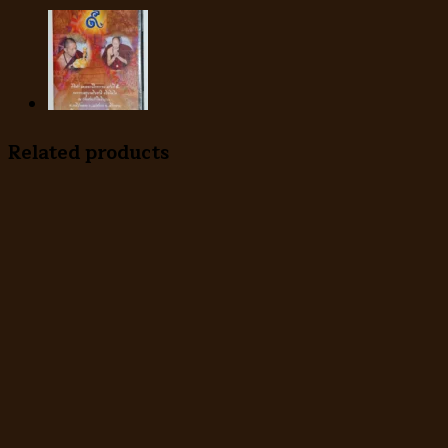
2
quantity
Related products