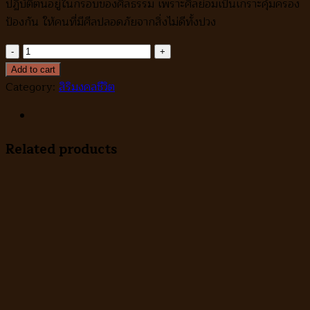
ปฏิบัติตนอยู่ในกรอบของศีลธรรม เพราะศีลย่อมเป็นเกราะคุ้มครอง
ป้องกัน ให้คนที่มีศีลปลอดภัยจากสิ่งไม่ดีทั้งปวง
ด้าย
แดง
Add to cart
หรือ
Category:
สิริมงคลชีวิต
สาย
สิญจน์
สี
Related products
แดง
ครูบา
อริย
ชาติ
quantity