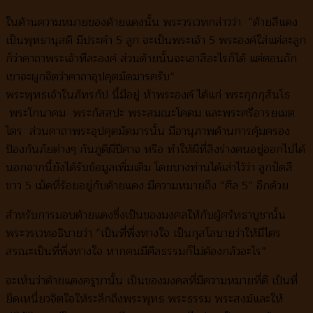
ในด้านความหมายของด้ายแดงนั้น พระวรเวทกล่าวว่า “ด้ายสีแดง
เป็นพุทธานุสติ มีประคำ 5 ลูก จะเป็นพระเจ้า 5 พระองค์ใส่แต่ละลูก
ก็ว่าคาถาพระเจ้าทีละองค์ ส่วนด้ายนั้นจะเอาสีอะไรก็ได้ แต่ตอนถัก
เขาจะผูกจิตว่าคาถาอุปคุตมัดมารครับ”
พระพุทธเจ้าในภัทรกัป นี้มีอยู่ ห้าพระองค์ ได้แก่ พระกุกกุสันโธ
พระโกนาคม พระกัสสปะ พระสมณะโคดม และพระศรีอารยเมต
ไตร ส่วนคาถาพระอุปคุตมัดมารนั้น มีอานุภาพด้านการคุ้มครอง
ป้องกันภัยต่างๆ กันภูติผีปีศาจ หรือ ทำให้ผีที่สิงร่างคนอยู่ออกไปได้
นอกจากนี้ยังได้รับข้อมูลเพิ่มเติม โดยบางท่านได้เล่าไว้ว่า ลูกปัดสี
ขาว 5 เม็ดที่ร้อยอยู่กับด้ายแดง มีความหมายถึง “ศีล 5” อีกด้วย
สำหรับการมอบด้ายแดงซึ่งเป็นของมงคลให้กับผู้ศรัทธาบูชานั้น
พระวรเวทอธิบายว่า “เป็นที่พึ่งทางใจ เป็นกุสโลบายว่าให้มีไตร
สรณะเป็นที่พึ่งทางใจ หากคนมีศีลธรรมก็ไม่ต้องกลัวอะไร”
จะเห็นว่าด้ายแดงครูบานั้น เป็นของมงคลที่มีความหมายที่ดี เป็นที่
ยึดเหนี่ยวจิตใจให้ระลึกถึงพระพุทธ พระธรรม พระสงฆ์และให้