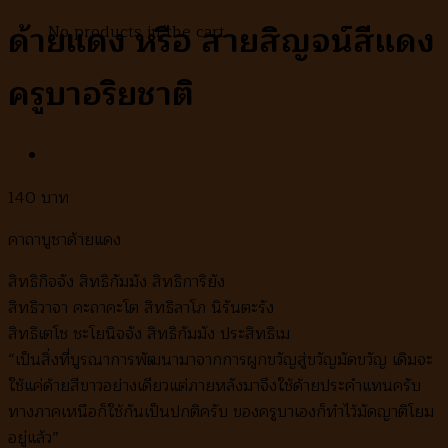
ด้ายแดง หรือ สายสิญจน์สีแดง
No products in the cart.
ครูบาอริยชาติ
140
คาถาบูชาด้ายแดง
สิทธิกิจจัง สิทธิกัมมัง สิทธิการิยัง
สิทธิวาจา คะถาคะโต สิทธิลาโภ นิรันตะรัง
สิทธิเตโช ชะโยนิจจัง สิทธิกัมมัง ประสิทธิเม
“เป็นสิ่งที่บูรณาการพัฒนามาจากการผูกขวัญสู่ขวัญมัดขวัญ เดิมจะ
ใช้แค่ด้ายสีขาวอย่างเดียวแต่ภายหลังมาจึงใช้ด้ายประคำแทนครับ
ทางภาคเหนือก็ใช้กันเป็นปกติครับ ของครูบาเองก็ทำไว้มัดญาติโยม
อยู่แล้ว”