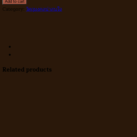
รี๋
Add to cart
กัญ
Category:
วัตถุมงคลน่าสนใจ
ไชย
รุ่น
5
รวย
ทรัพย์
ดาบ
ทองแดง
Related products
quantity