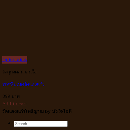
Quick View
วัตถุมงคลน่าสนใจ
พระพิฆเนศวัดแสงแก้ว
399
Add to cart
วัดแสงแก้วโพธิญาณ by หัวใจไอที
Search