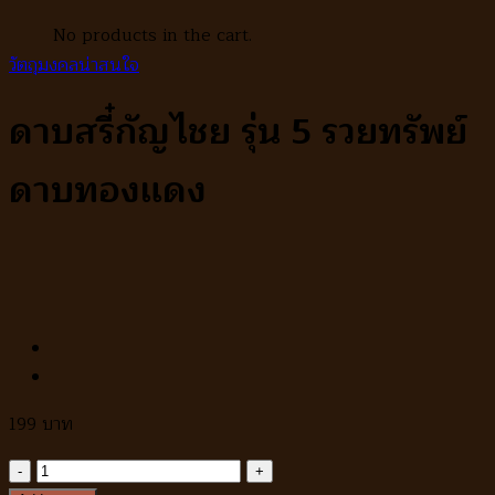
No products in the cart.
วัตถุมงคลน่าสนใจ
ดาบสรี๋กัญไชย รุ่น 5 รวยทรัพย์
ดาบทองแดง
199
ดาบส